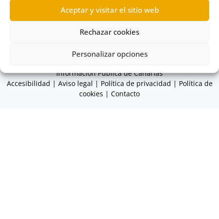
Aceptar y visitar el sitio web
concepto de información publica
,
Información
sobre los servicios y procedimientos
Rechazar cookies
Personalizar opciones
© 2026 Comisionado de Transparencia y Acceso a la
Información Pública de Canarias
Accesibilidad
|
Aviso legal
|
Política de privacidad
|
Política de
cookies
|
Contacto