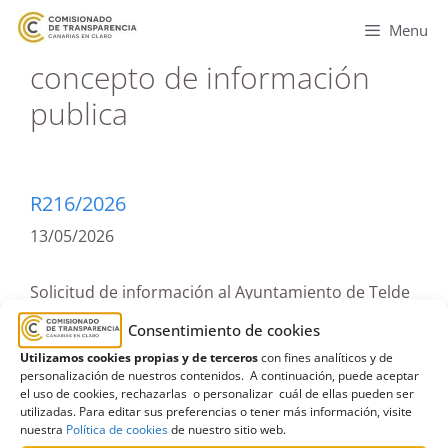
Menu
concepto de información
publica
R216/2026
13/05/2026
Solicitud de información al Ayuntamiento de Telde
relativa al informe de auditoría y gestión del centro
Consentimiento de cookies
ocupacional Cruz de Jerez- Acojer| Inadmisión
Utilizamos cookies propias y de terceros
con fines analíticos y de
personalización de nuestros contenidos. A continuación, puede aceptar
Leer más
el uso de cookies, rechazarlas o personalizar cuál de ellas pueden ser
utilizadas. Para editar sus preferencias o tener más información, visite
nuestra
Política de cookies
de nuestro sitio web.
Ayuntamiento de Telde
,
Ayuntamientos
,