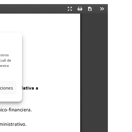
estros
cuál de
uestra
ciones