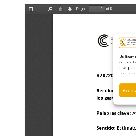
Utilizamo
contenido
ellas pued
Política d
Acepta