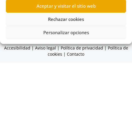
Municipal de Urbanismo
,
Información de obras
Aceptar y visitar el sitio web
públicas
,
Organismos autónomos
Rechazar cookies
Personalizar opciones
© 2026 Comisionado de Transparencia y Acceso a la
Información Pública de Canarias
Accesibilidad
|
Aviso legal
|
Política de privacidad
|
Política de
cookies
|
Contacto