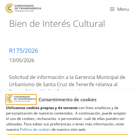
Menu
Bien de Interés Cultural
R175/2026
13/05/2026
Solicitud de información a la Gerencia Municipal de
Urbanismo de Santa Cruz de Tenerife relativa al
Teatro Pérez Minik | Estimatoria
Consentimiento de cookies
Leer más
Utilizamos cookies propias y de terceros
con fines analíticos y de
personalización de nuestros contenidos. A continuación, puede aceptar
el uso de cookies, rechazarlas o personalizar cuál de ellas pueden ser
Ayuntamiento de Santa Cruz de Tenerife
,
utilizadas. Para editar sus preferencias o tener más información, visite
nuestra
Política de cookies
de nuestro sitio web.
Ayuntamientos
,
Bien de Interés Cultural
,
Gerencia