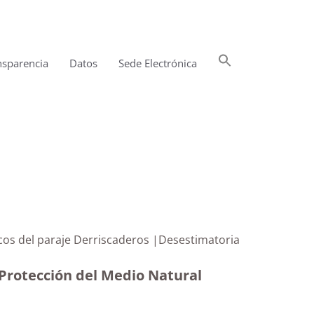
Buscar:
nsparencia
Datos
Sede Electrónica
Botón de búsqueda
sticos del paraje Derriscaderos |Desestimatoria
 Protección del Medio Natural