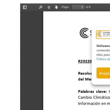
Utilizamo
contenido
ellas pued
Política d
Acepta