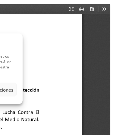
estros
cuál de
uestra
ciones