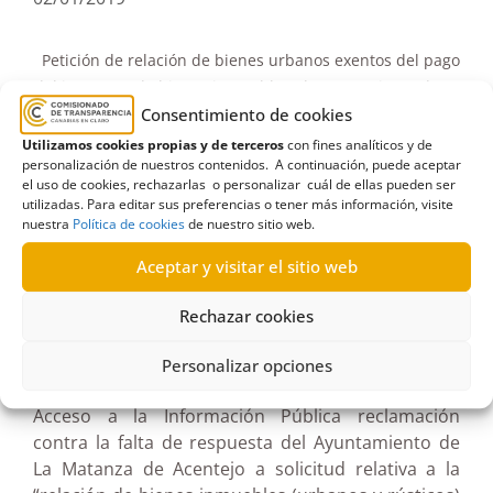
Petición de relación de bienes urbanos exentos del pago
del impuesto de bienes inmuebles al Ayuntamiento de La
Matanza| Inadmisión
Consentimiento de cookies
Utilizamos cookies propias y de terceros
con fines analíticos y de
Resolución de inadmisión de solicitud
personalización de nuestros contenidos. A continuación, puede aceptar
el uso de cookies, rechazarlas o personalizar cuál de ellas pueden ser
de información al Ayuntamiento de La
utilizadas. Para editar sus preferencias o tener más información, visite
nuestra
Política de cookies
de nuestro sitio web.
Matanza de Acentejo relativa a
relación de bienes urbanos que estén
Aceptar y visitar el sitio web
exentos del pago del impuesto de
Rechazar cookies
bienes inmuebles (18-XII-2018)
Personalizar opciones
Se recibió en el Comisionado de Transparencia y
Acceso a la Información Pública reclamación
contra la falta de respuesta del Ayuntamiento de
La Matanza de Acentejo a solicitud relativa a la