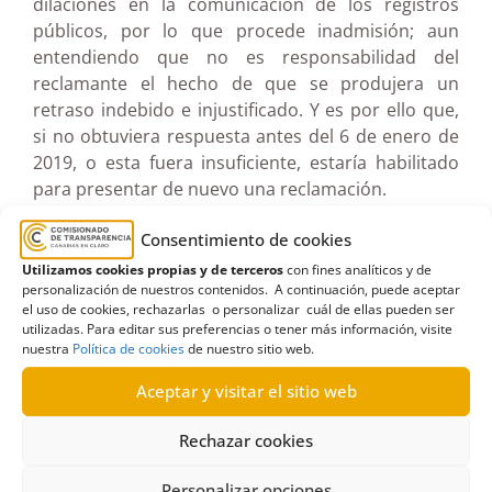
dilaciones en la comunicación de los registros
públicos, por lo que procede inadmisión; aun
entendiendo que no es responsabilidad del
reclamante el hecho de que se produjera un
retraso indebido e injustificado. Y es por ello que,
si no obtuviera respuesta antes del 6 de enero de
2019, o esta fuera insuficiente, estaría habilitado
para presentar de nuevo una reclamación.
Consentimiento de cookies
Por todo lo anteriormente expuesto, el
Comisionado resuelve inadmitir a trámite la
Utilizamos cookies propias y de terceros
con fines analíticos y de
personalización de nuestros contenidos. A continuación, puede aceptar
reclamación toda vez que la misma fue presentada
el uso de cookies, rechazarlas o personalizar cuál de ellas pueden ser
fuera del plazo legalmente previsto para ello.
utilizadas. Para editar sus preferencias o tener más información, visite
nuestra
Política de cookies
de nuestro sitio web.
Ver documento pdf en pantalla completa
Aceptar y visitar el sitio web
Rechazar cookies
Personalizar opciones