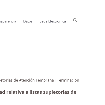
Buscar:
nsparencia
Datos
Sede Electrónica
Botón de búsqueda
s supletorias de Atención Temprana |Terminación
d relativa a listas supletorias de