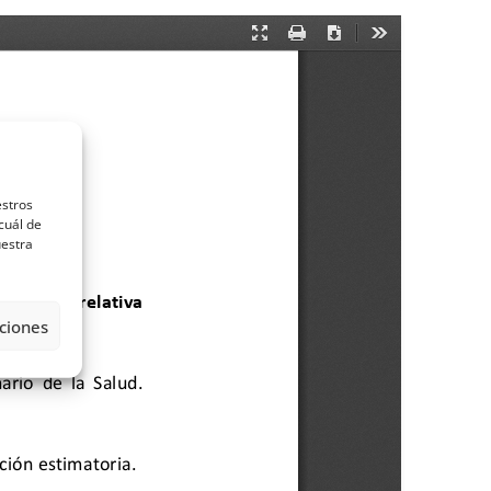
estros
cuál de
uestra
ciones