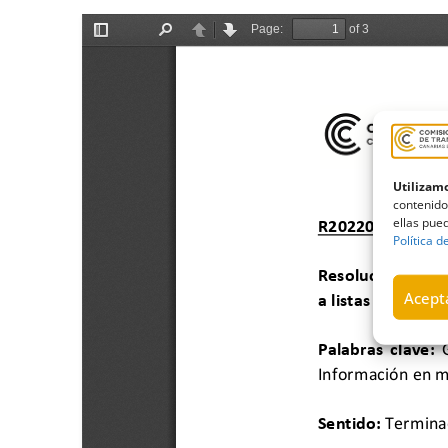
Utilizamo
contenido
ellas pued
Política d
Acepta