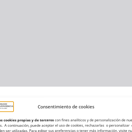
 Asalariados Costa Adeje
,
Ayuntamiento de Adeje
,
Ayuntamientos
,
I
Consentimiento de cookies
s cookies propias y de terceros
con fines analíticos y de personalización de nu
s. A continuación, puede aceptar el uso de cookies, rechazarlas o personalizar 
en ser utilizadas. Para editar sus preferencias o tener más información, visite n