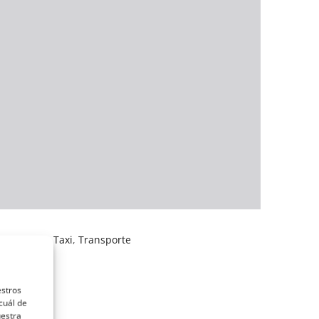
nadmisión
,
Taxi
,
Transporte
estros
cuál de
uestra