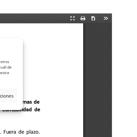
estros
cuál de
uestra
ciones