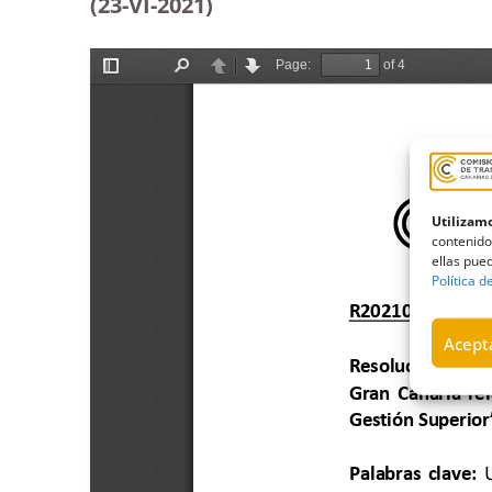
(23-VI-2021)
Utilizamo
contenido
ellas pued
Política d
Acepta