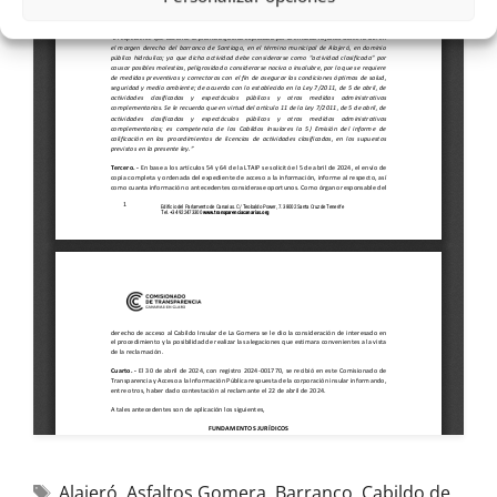
Alajeró
,
Asfaltos Gomera
,
Barranco
,
Cabildo de