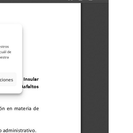
estros
cuál de
uestra
ciones