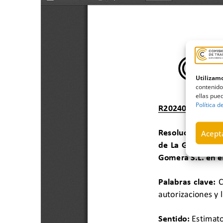
Utilizamo
contenido
ellas pued
Política d
Acepta