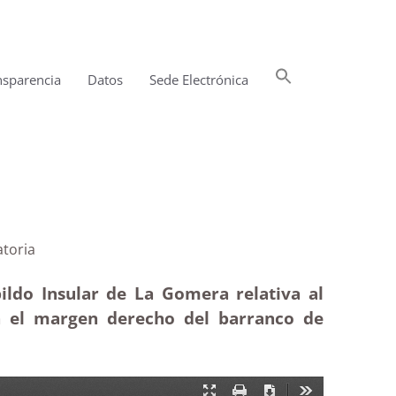
Buscar:
nsparencia
Datos
Sede Electrónica
Botón de búsqueda
ago|Estimatoria
ildo Insular de La Gomera relativa al
en el margen derecho del barranco de