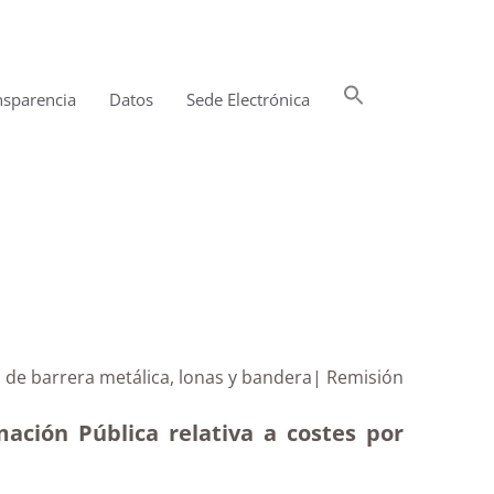
Buscar:
nsparencia
Datos
Sede Electrónica
Botón de búsqueda
n de barrera metálica, lonas y bandera| Remisión
ación Pública relativa a costes por