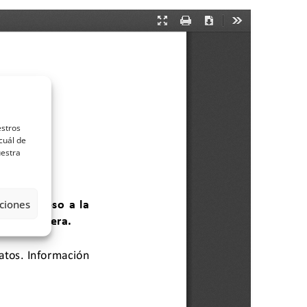
estros
cuál de
uestra
ciones