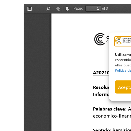
Utilizamo
contenido
ellas pued
Política d
Acepta