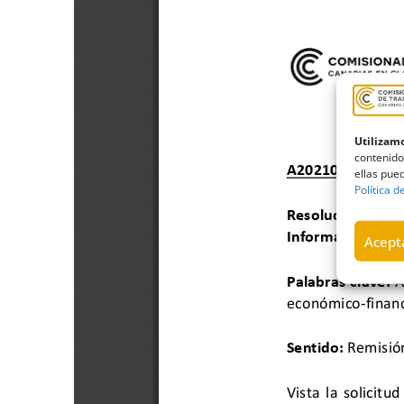
Utilizamo
contenido
ellas pued
Política d
Acepta