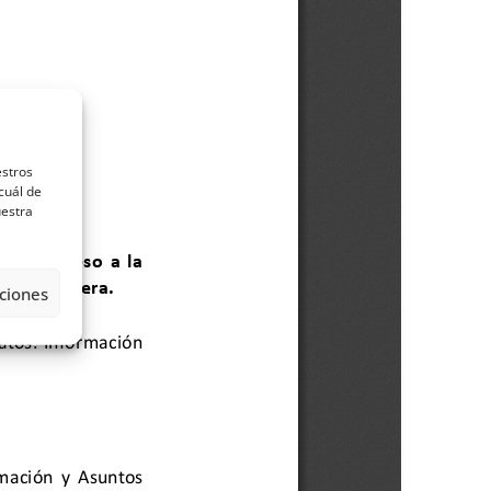
estros
cuál de
uestra
ciones