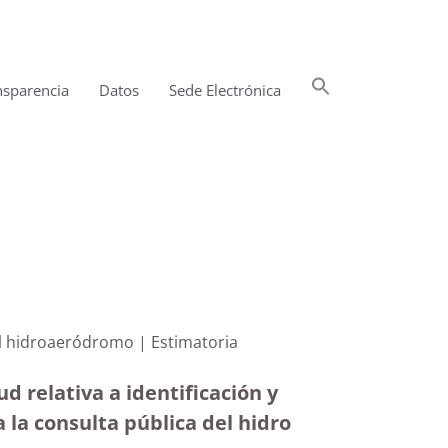
Buscar:
nsparencia
Datos
Sede Electrónica
Botón de búsqueda
l informe del hidroaeródromo | Estimatoria
d relativa a identificación y
a la consulta pública del hidro