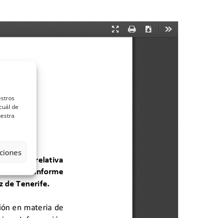
estros
cuál de
uestra
ciones