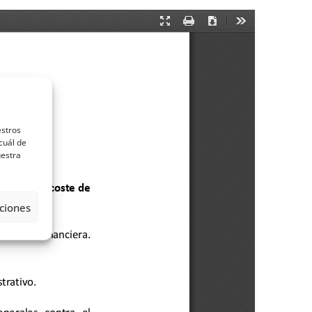
estros
cuál de
uestra
ciones