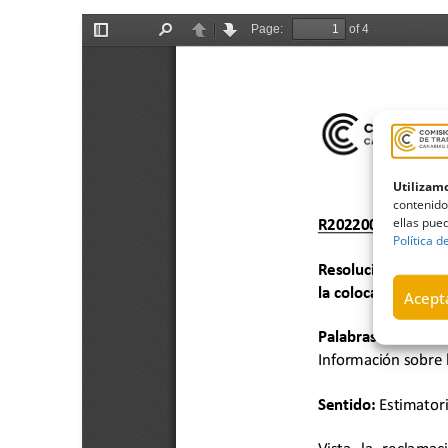
Utilizamo
contenido
ellas pued
Política d
Acepta