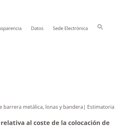
Buscar:
nsparencia
Datos
Sede Electrónica
Botón de búsqueda
e barrera metálica, lonas y bandera| Estimatoria
elativa al coste de la colocación de