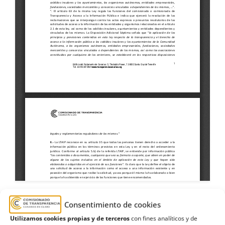
Consentimiento de cookies
1991
,
Cabildo de Lanzarote
,
cédula
,
Utilizamos cookies propias y de terceros
con fines analíticos y de