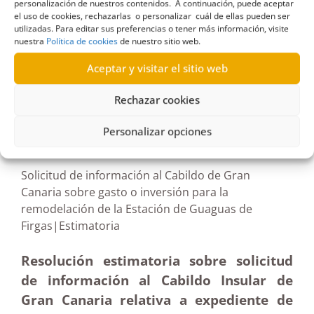
personalización de nuestros contenidos. A continuación, puede aceptar
documentación
,
habitabilidad
,
Inadmisión
,
el uso de cookies, rechazarlas o personalizar cuál de ellas pueden ser
utilizadas. Para editar sus preferencias o tener más información, visite
proyecto
nuestra
Política de cookies
de nuestro sitio web.
Aceptar y visitar el sitio web
Rechazar cookies
R168/2024
Personalizar opciones
14/08/2024
Solicitud de información al Cabildo de Gran
Canaria sobre gasto o inversión para la
remodelación de la Estación de Guaguas de
Firgas|Estimatoria
Resolución estimatoria sobre solicitud
de información al Cabildo Insular de
Gran Canaria relativa a expediente de