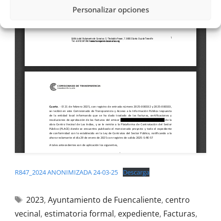
Personalizar opciones
R847_2024 ANONIMIZADA 24-03-25
Descarga
2023
,
Ayuntamiento de Fuencaliente
,
centro
vecinal
,
estimatoria formal
,
expediente
,
Facturas
,