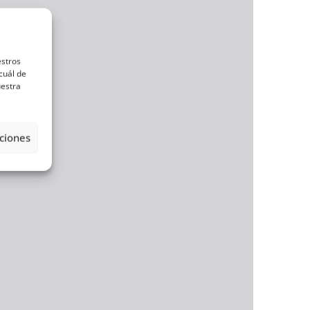
estros
cuál de
uestra
ciones