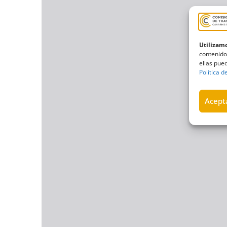
Utilizamo
contenido
ellas pued
Política d
Acepta