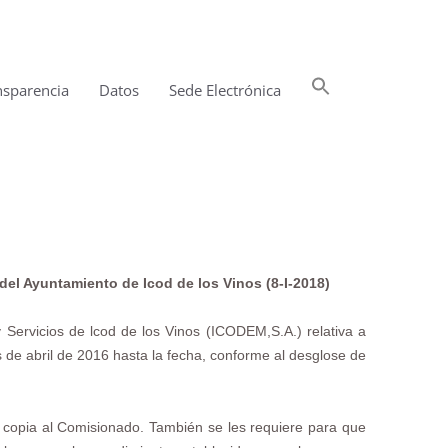
Buscar:
nsparencia
Datos
Sede Electrónica
Botón de búsqueda
del Ayuntamiento de Icod de los Vinos (8-I-2018)
 Servicios de lcod de los Vinos (ICODEM,S.A.) relativa a
s de abril de 2016 hasta la fecha, conforme al desglose de
n copia al Comisionado. También se les requiere para que