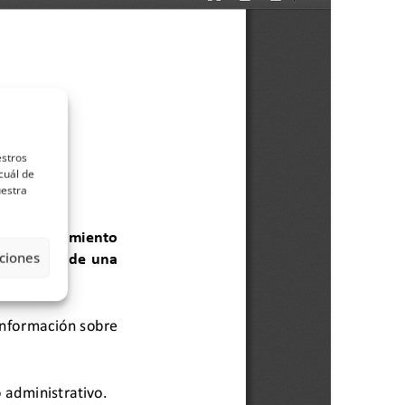
estros
cuál de
uestra
ciones