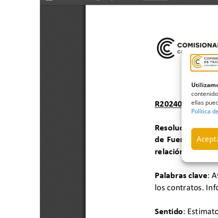
Utilizamo
contenido
ellas pued
Política d
Acepta