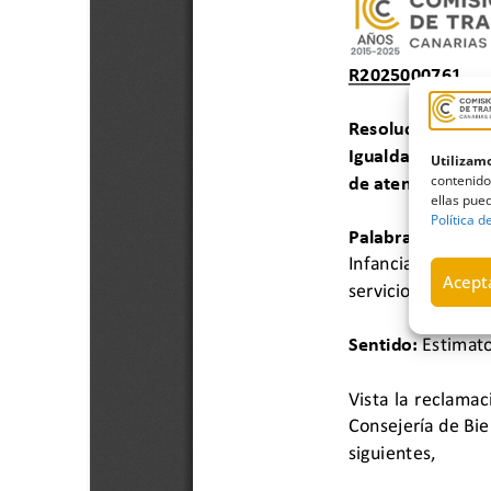
Utilizamo
contenido
ellas pued
Política d
Acepta