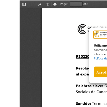
Utilizamo
contenido
ellas pued
Política d
Acepta