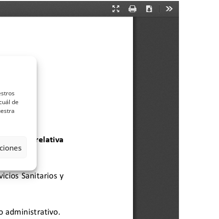
estros
cuál de
uestra
ciones