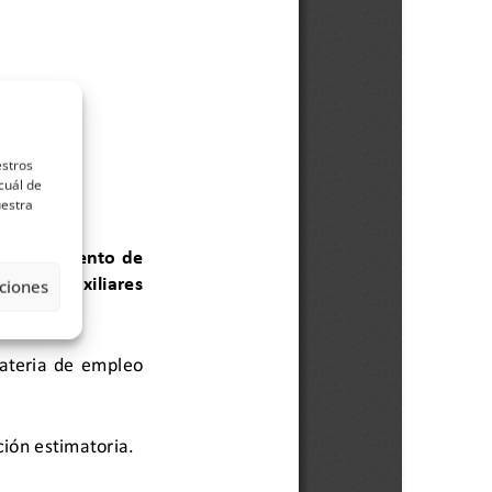
estros
cuál de
uestra
ciones