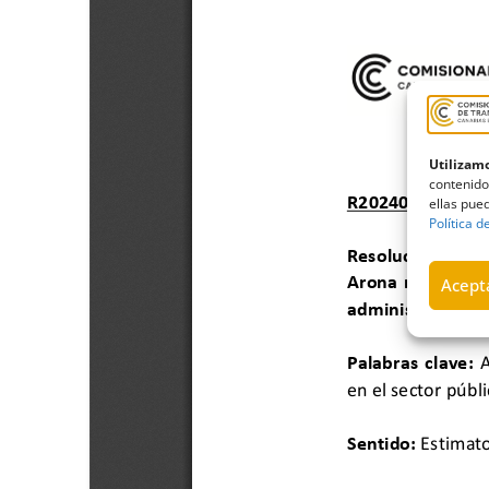
Utilizamo
contenido
ellas pued
Política d
Acepta