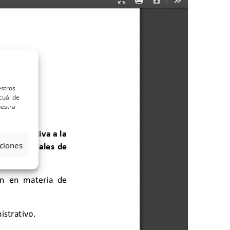
estros
cuál de
uestra
ciones