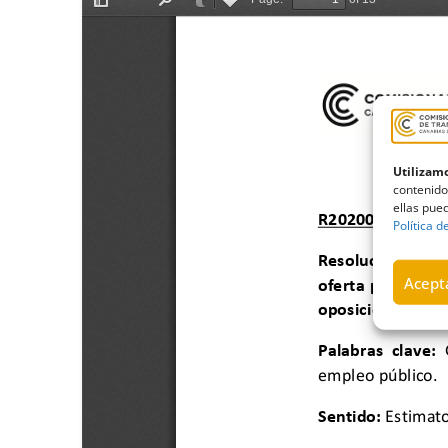
Utilizamo
contenido
ellas pued
Política d
Acepta