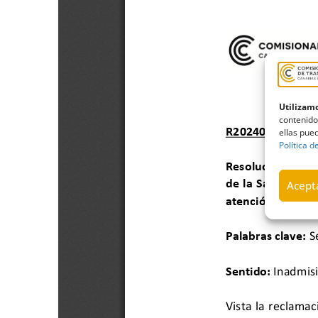
Utilizamo
contenido
ellas pued
Política d
Acepta