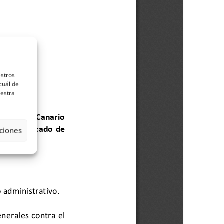
estros
cuál de
uestra
ciones