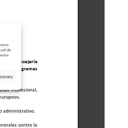
estros
cuál de
uestra
ciones