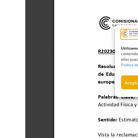
Utilizamo
contenido
ellas pued
Política d
Acepta