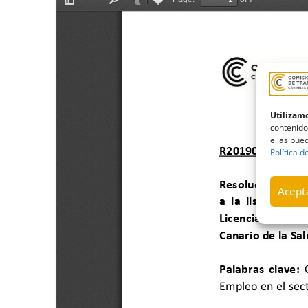
Utilizamo
contenido
ellas pued
Política d
Acepta