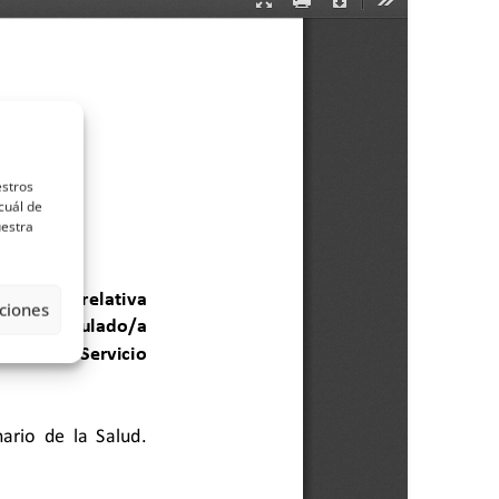
estros
cuál de
uestra
ciones