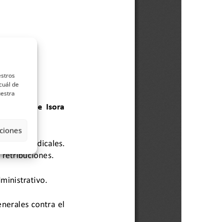
estros
cuál de
uestra
ciones