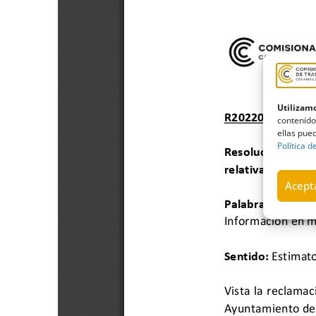
Utilizamo
contenido
ellas pued
Política d
Acepta