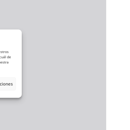
estros
cuál de
uestra
ciones