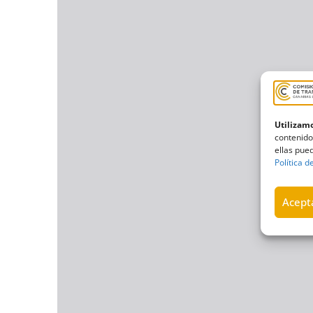
Utilizamo
contenido
ellas pued
Política d
Acepta