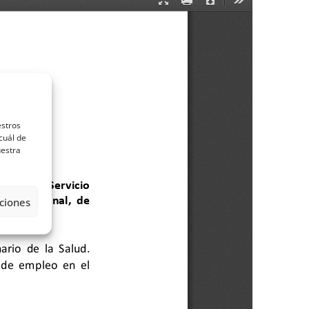
estros
cuál de
uestra
ciones