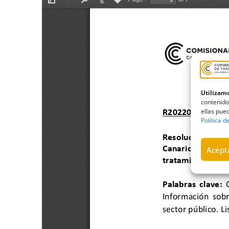
Utilizamo
contenido
ellas pued
Política d
Acepta