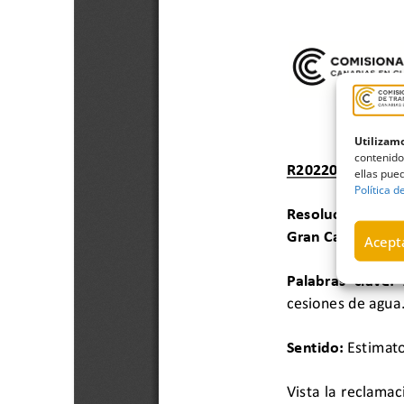
Utilizamo
contenido
ellas pued
Política d
Acepta