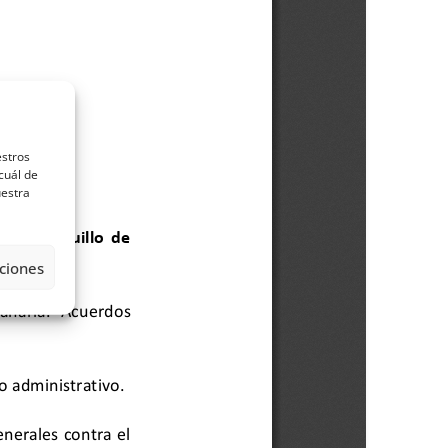
estros
cuál de
uestra
ciones