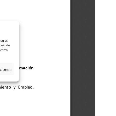
estros
cuál de
uestra
ciones