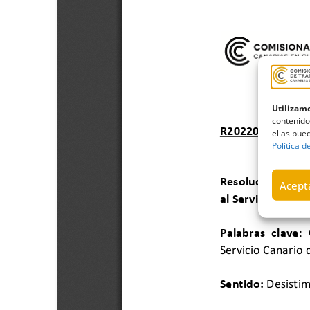
Utilizamo
contenido
ellas pued
Política d
Acepta