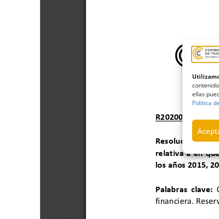
Utilizamo
contenido
ellas pued
Política d
Acepta