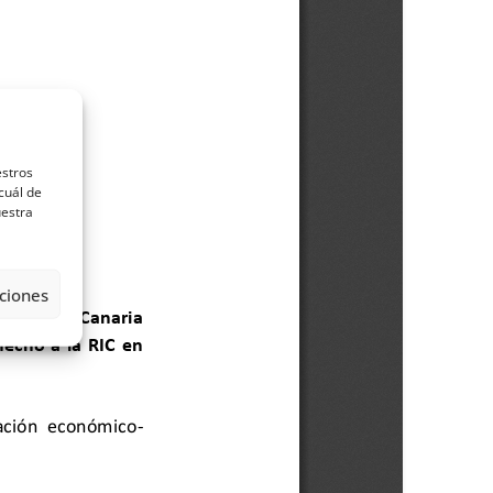
estros
cuál de
uestra
ciones