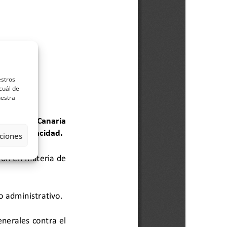
estros
cuál de
uestra
ciones