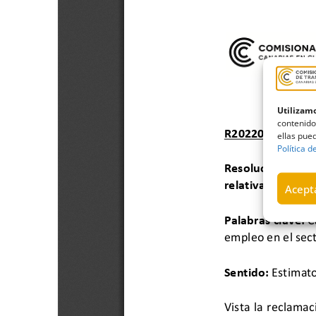
Utilizamo
contenido
ellas pued
Política d
Acepta