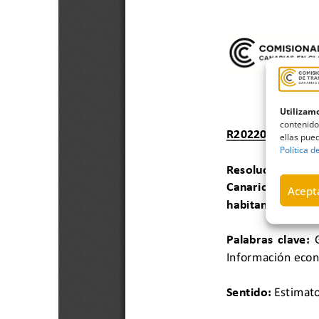
Utilizamo
contenido
ellas pued
Política d
Acepta