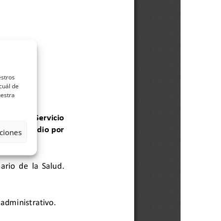
estros
cuál de
uestra
ciones