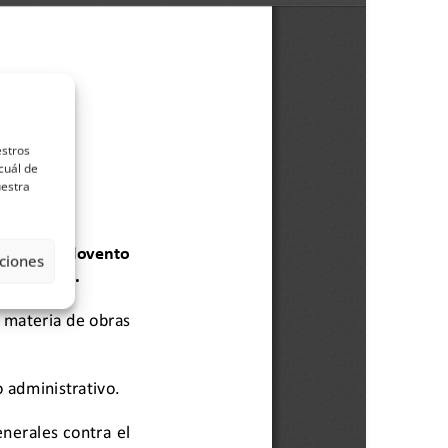
estros
cuál de
uestra
ciones