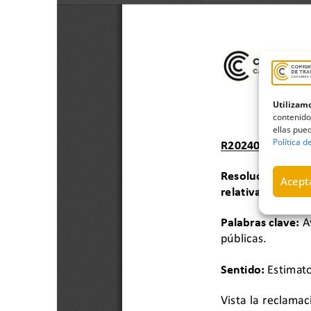
Utilizamo
contenido
ellas pued
Política d
Acepta