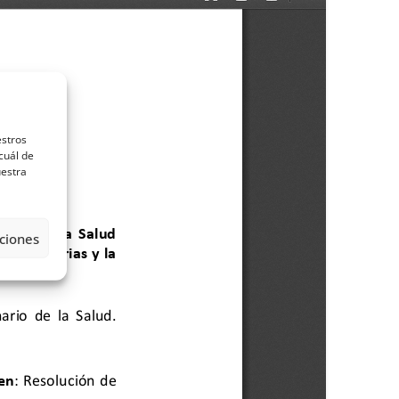
estros
cuál de
uestra
ciones