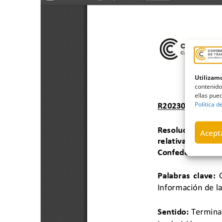
Utilizamo
contenido
ellas pued
Política d
Acepta