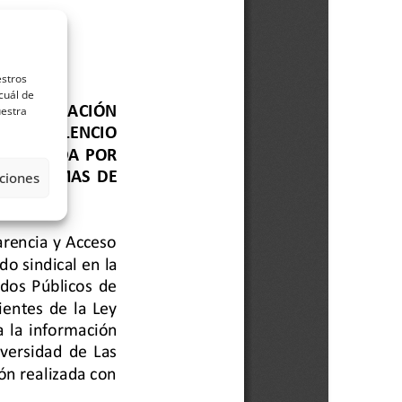
estros
cuál de
uestra
ciones