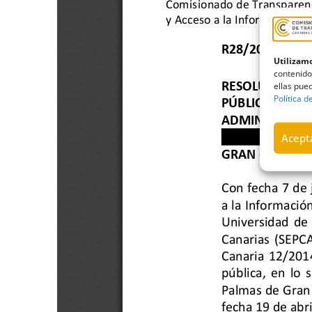
Utilizamo
contenido
ellas pued
Política d
Acepta