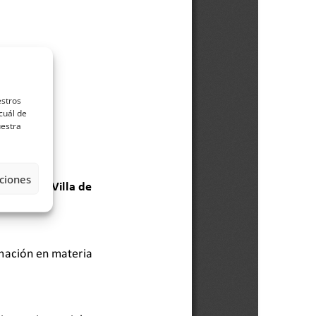
estros
cuál de
uestra
ciones