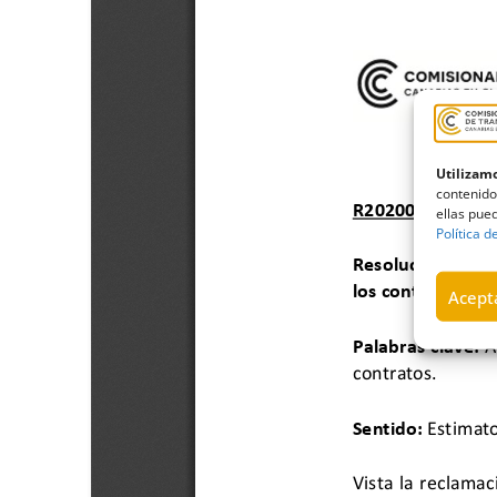
Utilizamo
contenido
ellas pued
Política d
Acepta