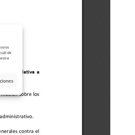
estros
cuál de
uestra
ciones