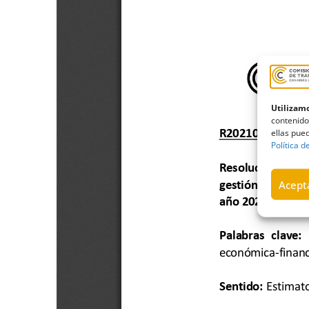
Utilizamo
contenido
ellas pued
Política d
Acepta