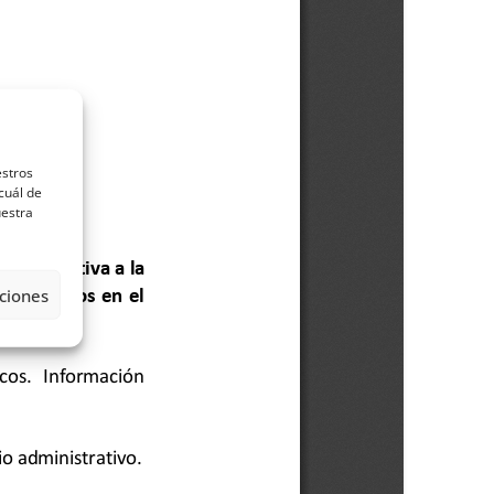
estros
cuál de
uestra
ciones