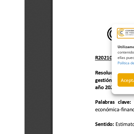
Utilizamo
contenido
ellas pued
Política d
Acepta