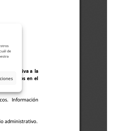
estros
cuál de
uestra
ciones