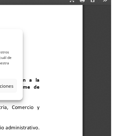
estros
cuál de
uestra
ciones