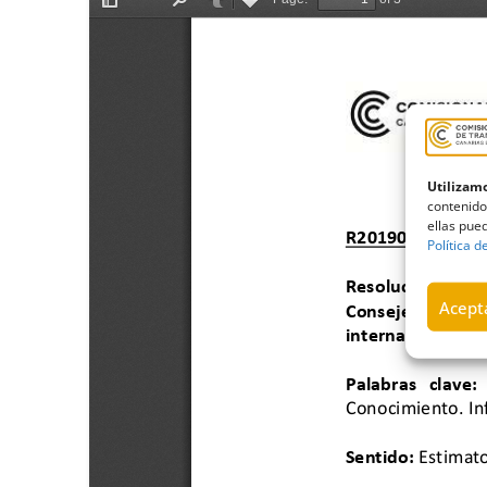
Utilizamo
contenido
ellas pued
Política d
Acepta