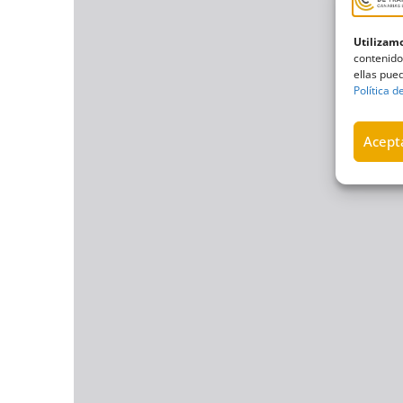
Utilizamo
contenido
ellas pued
Política d
Acepta