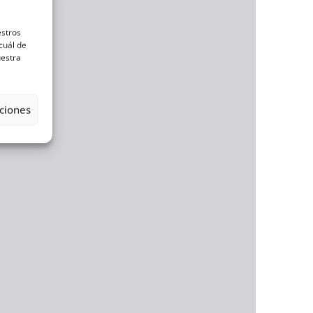
estros
cuál de
uestra
ciones