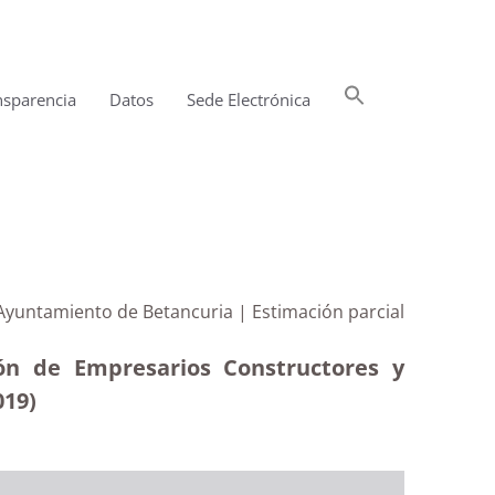
Buscar:
nsparencia
Datos
Sede Electrónica
Botón de búsqueda
Ayuntamiento de Betancuria | Estimación parcial
ión de Empresarios Constructores y
019)