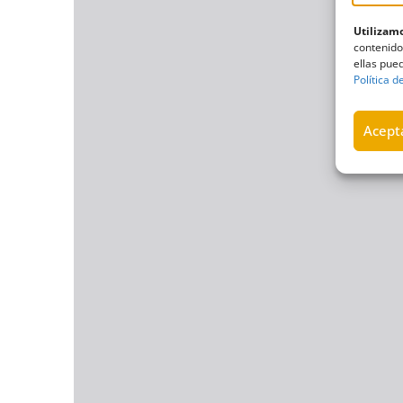
Utilizamo
contenido
ellas pued
Política d
Acepta