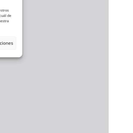
estros
cuál de
uestra
ciones