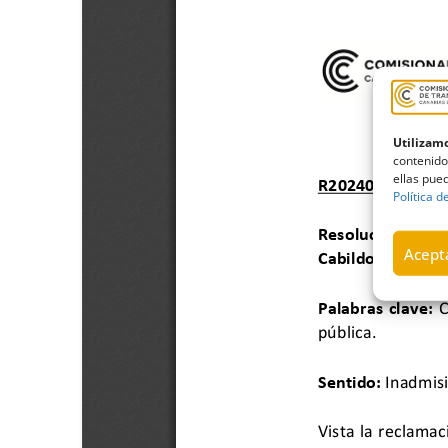
Utilizamo
contenido
ellas pued
Política d
Acepta