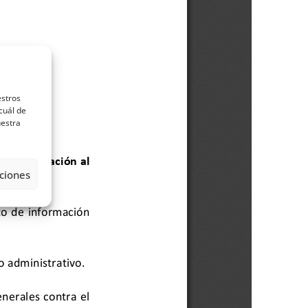
estros
cuál de
uestra
ciones