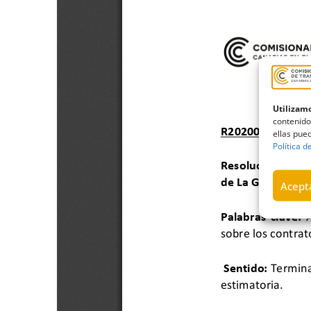
Utilizamo
contenido
ellas pued
Política d
Acepta