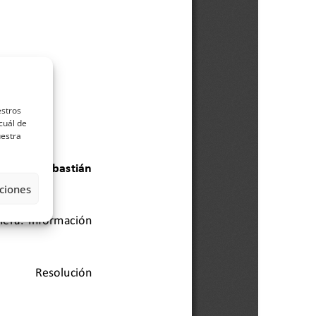
estros
cuál de
uestra
ciones