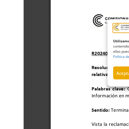
Utilizamo
contenido
ellas pued
Política d
Acepta