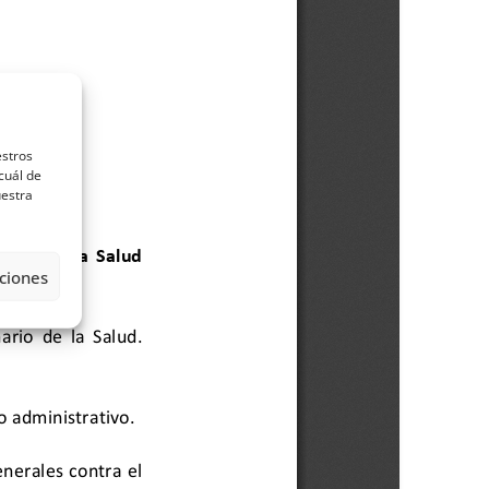
estros
cuál de
uestra
ciones