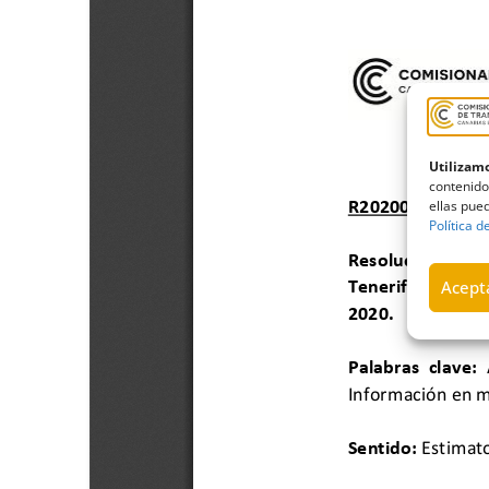
Utilizamo
contenido
ellas pued
Política d
Acepta