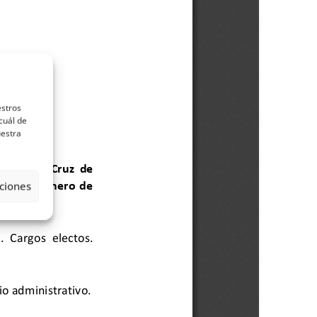
estros
cuál de
uestra
ciones