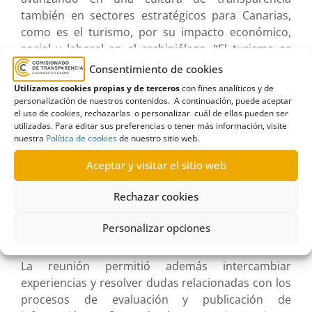
también en sectores estratégicos para Canarias,
como es el turismo, por su impacto económico,
social y laboral en el archipiélago. “El turismo es
uno de los pilares económicos y sociales del
Consentimiento de cookies
archipiélago y, precisamente por su relevancia, es
Utilizamos cookies propias y de terceros
con fines analíticos y de
importante seguir impulsando mecanismos de
personalización de nuestros contenidos. A continuación, puede aceptar
el uso de cookies, rechazarlas o personalizar cuál de ellas pueden ser
transparencia y acceso a la información pública”,
utilizadas. Para editar sus preferencias o tener más información, visite
concluyó.
nuestra
Política de cookies
de nuestro sitio web.
Asimismo, desde el Comisionado se ofreció
Aceptar y visitar el sitio web
asesoramiento técnico y orientación práctica para
Rechazar cookies
facilitar el cumplimiento de las obligaciones legales
y fomentar una gestión más abierta y accesible
Personalizar opciones
para la ciudadanía.
La reunión permitió además intercambiar
experiencias y resolver dudas relacionadas con los
procesos de evaluación y publicación de