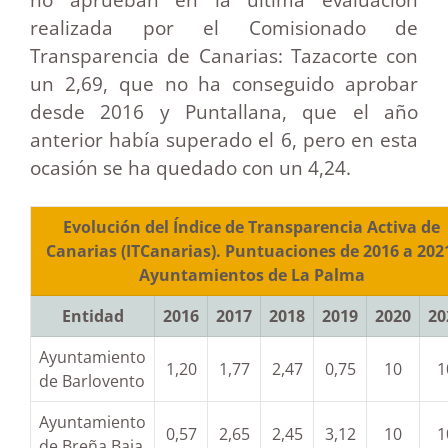
realizada por el Comisionado de
Transparencia de Canarias: Tazacorte con
un 2,69, que no ha conseguido aprobar
desde 2016 y Puntallana, que el año
anterior había superado el 6, pero en esta
ocasión se ha quedado con un 4,24.
Evolución del Índice de Transparencia Activa de
Canarias (ITCanarias). Puntuaciones de 2016 a 202
Ayuntamientos de La Palma
Entidad
2016
2017
2018
2019
2020
20
Ayuntamiento
1,20
1,77
2,47
0,75
10
1
de Barlovento
Ayuntamiento
0,57
2,65
2,45
3,12
10
1
de Breña Baja