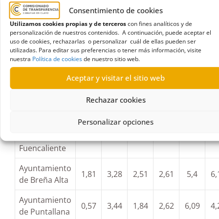
de Santa Cruz
2,42
5,95
5,51
9,19
7,19
8
Consentimiento de cookies
de La Palma
Utilizamos cookies propias y de terceros
con fines analíticos y de
personalización de nuestros contenidos. A continuación, puede aceptar el
Ayuntamiento
uso de cookies, rechazarlas o personalizar cuál de ellas pueden ser
de La Villa de
0,86
2,52
2,96
5,7
5,87
8
utilizadas. Para editar sus preferencias o tener más información, visite
nuestra
Política de cookies
de nuestro sitio web.
Mazo
Aceptar y visitar el sitio web
Ayuntamiento
de
2,45
2,95
1,98
2,79
2,13
Rechazar cookies
Puntagorda
Personalizar opciones
Ayuntamiento
de
1,74
4,55
4,09
3,04
7,95
7,
Fuencaliente
Ayuntamiento
1,81
3,28
2,51
2,61
5,4
6,
de Breña Alta
Ayuntamiento
0,57
3,44
1,84
2,62
6,09
4,
de Puntallana